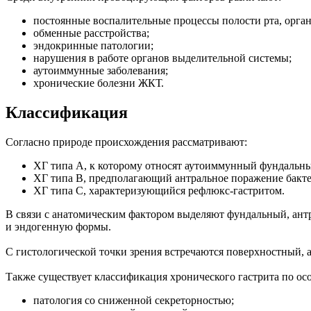
постоянные воспалительные процессы полости рта, орга
обменные расстройства;
эндокринные патологии;
нарушения в работе органов выделительной системы;
аутоиммунные заболевания;
хронические болезни ЖКТ.
Классификация
Согласно природе происхождения рассматривают:
ХГ типа А, к которому относят аутоиммунный фундальны
ХГ типа В, предполагающий антральное поражение бакте
ХГ типа С, характеризующийся рефлюкс-гастритом.
В связи с анатомическим фактором выделяют фундальный, ант
и эндогенную формы.
С гистологической точки зрения встречаются поверхностный, 
Также существует классификация хронического гастрита по о
патология со сниженной секреторностью;