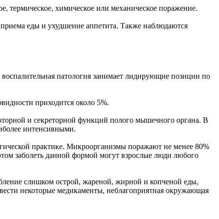
ое, термическое, химическое или механическое поражение.
я приема еды и ухудшение аппетита. Также наблюдаются
е, воспалительная патология занимает лидирующие позиции по
овидности приходится около 5%.
моторной и секреторной функций полого мышечного органа. В
аиболее интенсивными.
ологической практике. Микроорганизмы поражают не менее 80%
 этом заболеть данной формой могут взрослые люди любого
бление слишком острой, жареной, жирной и копченой еды,
ривести некоторые медикаменты, неблагоприятная окружающая