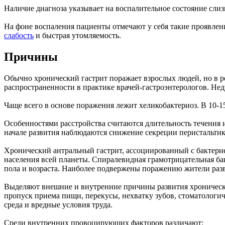
Наличие диагноза указывает на воспалительное состояние слиз
На фоне воспаления пациенты отмечают у себя такие проявлен
слабость
и быстрая утомляемость.
Причины
Обычно хронический гастрит поражает взрослых людей, но в ре
распространенности в практике врачей-гастроэнтерологов. Нед
Чаще всего в основе поражения лежит хеликобактериоз. В 10-
Особенностями расстройства считаются длительность течения
начале развития наблюдаются снижение секреции перистальтик
Хронический антральный гастрит, ассоциированный с бактерией
населения всей планеты. Спиралевидная грамотрицательная ба
пола и возраста. Наиболее подвержены поражению жители раз
Выделяют внешние и внутренние причины развития хроническо
пропуск приема пищи, перекусы, нехватку зубов, стоматолог
среда и вредные условия труда.
Среди внутренних провоцирующих факторов различают: