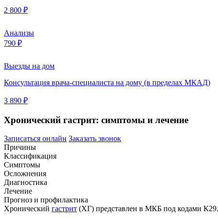
2 800 ₽
Анализы
790 ₽
Выезды на дом
Консультация врача-специалиста на дому (в пределах МКАД)
3 890 ₽
Хронический гастрит: симптомы и лечение
Записаться онлайн
Заказать звонок
Причины
Классификация
Симптомы
Осложнения
Диагностика
Лечение
Прогноз и профилактика
Хронический
гастрит
(ХГ) представлен в МКБ под кодами К29.3