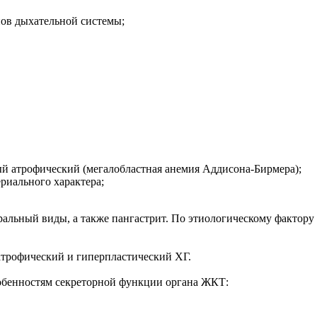
нов дыхательной системы;
й атрофический (мегалобластная анемия Аддисона-Бирмера);
риального характера;
ральный виды, а также пангастрит. По этиологическому факто
атрофический и гиперпластический ХГ.
собенностям секреторной функции органа ЖКТ: