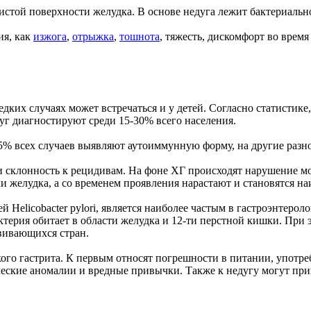
истой поверхности желудка. В основе недуга лежит бактериальн
ия, как
изжога
,
отрыжка
,
тошнота
, тяжесть, дискомфорт во врем
дких случаях может встречаться и у детей. Согласно статистик
уг диагностируют среди 15-30% всего населения.
15% всех случаев выявляют аутоиммунную форму, на другие разн
 и склонность к рецидивам. На фоне ХГ происходят нарушение 
и желудка, а со временем проявления нарастают и становятся н
 Helicobacter pylori, является наиболее частым в гастроэнтер
ктерия обитает в области желудка и 12-ти перстной кишки. При
вивающихся стран.
го гастрита. К первым относят погрешности в питании, употре
ические аномалии и вредные привычки. Также к недугу могут п