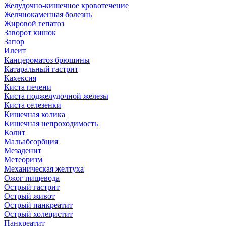
Желудочно-кишечное кровотечение
Желчнокаменная болезнь
Жировой гепатоз
Заворот кишок
Запор
Илеит
Канцероматоз брюшины
Катаральный гастрит
Кахексия
Киста печени
Киста поджелудочной железы
Киста селезенки
Кишечная колика
Кишечная непроходимость
Колит
Мальабсорбция
Мезаденит
Метеоризм
Механическая желтуха
Ожог пищевода
Острый гастрит
Острый живот
Острый панкреатит
Острый холецистит
Панкреатит