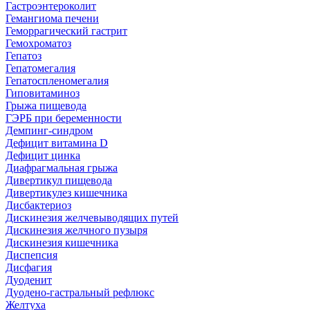
Гастроэнтероколит
Гемангиома печени
Геморрагический гастрит
Гемохроматоз
Гепатоз
Гепатомегалия
Гепатоспленомегалия
Гиповитаминоз
Грыжа пищевода
ГЭРБ при беременности
Демпинг-синдром
Дефицит витамина D
Дефицит цинка
Диафрагмальная грыжа
Дивертикул пищевода
Дивертикулез кишечника
Дисбактериоз
Дискинезия желчевыводящих путей
Дискинезия желчного пузыря
Дискинезия кишечника
Диспепсия
Дисфагия
Дуоденит
Дуодено-гастральный рефлюкс
Желтуха