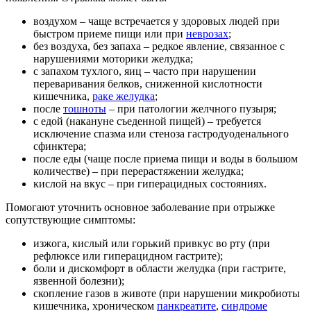
воздухом – чаще встречается у здоровых людей при
быстром приеме пищи или при
неврозах
;
без воздуха, без запаха – редкое явление, связанное с
нарушениями моторики желудка;
с запахом тухлого, яиц – часто при нарушении
переваривания белков, сниженной кислотности
кишечника,
раке желудка
;
после
тошноты
– при патологии желчного пузыря;
с едой (накануне съеденной пищей) – требуется
исключение спазма или стеноза гастродуоденального
сфинктера;
после еды (чаще после приема пищи и воды в большом
количестве) – при перерастяжении желудка;
кислой на вкус – при гиперацидных состояниях.
Помогают уточнить основное заболевание при отрыжке
сопутствующие симптомы:
изжога, кислый или горький привкус во рту (при
рефлюксе или гиперацидном гастрите);
боли и дискомфорт в области желудка (при гастрите,
язвенной болезни);
скопление газов в животе (при нарушении микробиоты
кишечника, хроническом
панкреатите
,
синдроме