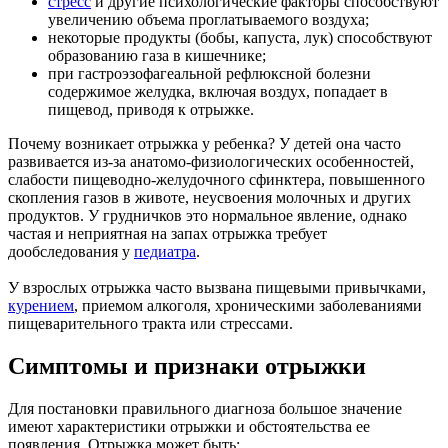
стресс
и другие психологические факторы способствуют
увеличению объема проглатываемого воздуха;
некоторые продукты (бобы, капуста, лук) способствуют
образованию газа в кишечнике;
при гастроэзофагеальной рефлюксной болезни
содержимое желудка, включая воздух, попадает в
пищевод, приводя к отрыжке.
Почему возникает отрыжка у ребенка? У детей она часто
развивается из-за анатомо-физиологических особенностей,
слабости пищеводно-желудочного сфинктера, повышенного
скопления газов в животе, неусвоения молочных и других
продуктов. У грудничков это нормальное явление, однако
частая и неприятная на запах отрыжка требует
дообследования у
педиатра
.
У взрослых отрыжка часто вызвана пищевыми привычками,
курением
, приемом алкоголя, хроническими заболеваниями
пищеварительного тракта или стрессами.
Симптомы и признаки отрыжки
Для постановки правильного диагноза большое значение
имеют характеристики отрыжки и обстоятельства ее
появления. Отрыжка может быть: