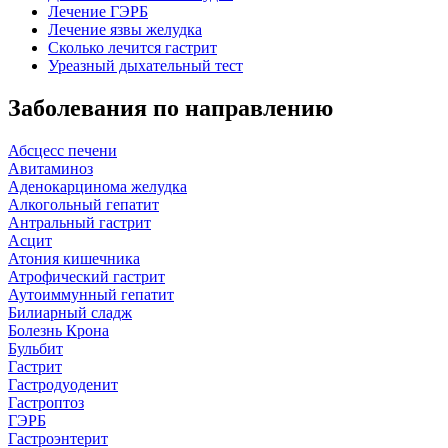
Лечение ГЭРБ
Лечение язвы желудка
Сколько лечится гастрит
Уреазный дыхательный тест
Заболевания по направлению
Абсцесс печени
Авитаминоз
Аденокарцинома желудка
Алкогольный гепатит
Антральный гастрит
Асцит
Атония кишечника
Атрофический гастрит
Аутоиммунный гепатит
Билиарный сладж
Болезнь Крона
Бульбит
Гастрит
Гастродуоденит
Гастроптоз
ГЭРБ
Гастроэнтерит