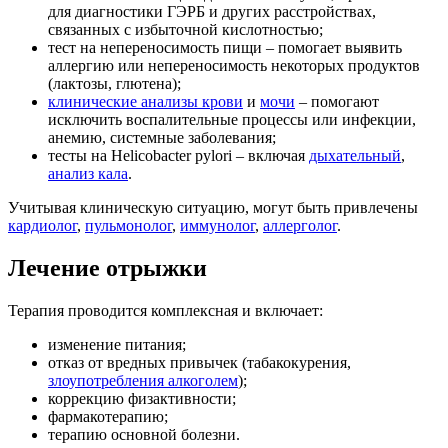
для диагностики ГЭРБ и других расстройствах,
связанных с избыточной кислотностью;
тест на непереносимость пищи – помогает выявить
аллергию или непереносимость некоторых продуктов
(лактозы, глютена);
клинические анализы крови
и
мочи
– помогают
исключить воспалительные процессы или инфекции,
анемию, системные заболевания;
тесты на Helicobacter pylori – включая
дыхательный
,
анализ кала
.
Учитывая клиническую ситуацию, могут быть привлечены
кардиолог
,
пульмонолог
,
иммунолог
,
аллерголог
.
Лечение отрыжки
Терапия проводится комплексная и включает:
изменение питания;
отказ от вредных привычек (табакокурения,
злоупотребления алкоголем
);
коррекцию физактивности;
фармакотерапию;
терапию основной болезни.