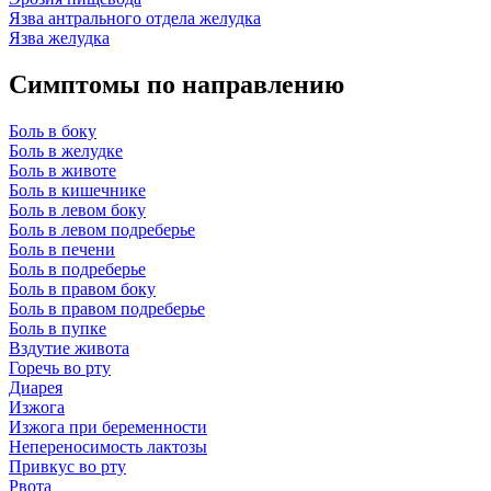
Язва антрального отдела желудка
Язва желудка
Симптомы по направлению
Боль в боку
Боль в желудке
Боль в животе
Боль в кишечнике
Боль в левом боку
Боль в левом подреберье
Боль в печени
Боль в подреберье
Боль в правом боку
Боль в правом подреберье
Боль в пупке
Вздутие живота
Горечь во рту
Диарея
Изжога
Изжога при беременности
Непереносимость лактозы
Привкус во рту
Рвота