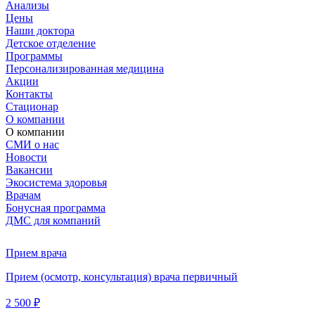
Анализы
Цены
Наши доктора
Детское отделение
Программы
Персонализированная медицина
Акции
Контакты
Стационар
О компании
О компании
СМИ о нас
Новости
Вакансии
Экосистема здоровья
Врачам
Бонусная программа
ДМС для компаний
Прием врача
Прием (осмотр, консультация) врача первичный
2 500 ₽