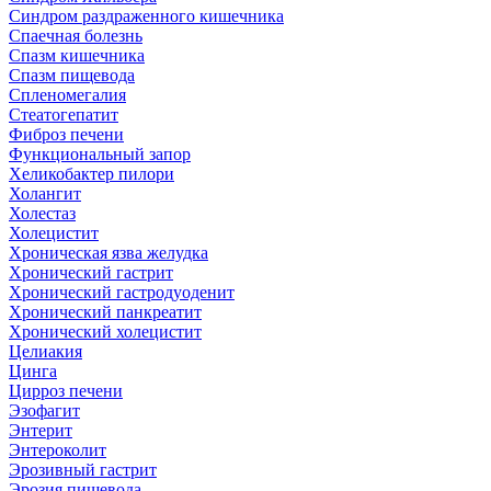
Синдром раздраженного кишечника
Спаечная болезнь
Спазм кишечника
Спазм пищевода
Спленомегалия
Стеатогепатит
Фиброз печени
Функциональный запор
Хеликобактер пилори
Холангит
Холестаз
Холецистит
Хроническая язва желудка
Хронический гастрит
Хронический гастродуоденит
Хронический панкреатит
Хронический холецистит
Целиакия
Цинга
Цирроз печени
Эзофагит
Энтерит
Энтероколит
Эрозивный гастрит
Эрозия пищевода