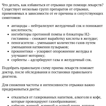
Что делать, как избавиться от отрыжки при помощи лекарств?
Существует несколько групп препаратов от отрыжки,
применяемых в зависимости от ее причины и сопутствующих
симптомов:
антациды – нейтрализуют желудочный сок и понижают
кислотность;
ингибиторы протонной помпы и блокаторы H2-
гистамина – снижают выработку кислоты в желудке;
пеногасители – уменьшают количество газов путем
уменьшения натяжения пузырьков;
прокинетики – ускоряют опорожнение желудка и
улучшают моторику;
сорбенты – адсорбируют газы и желудочный сок.
Подобрать правильную схему приема лекарств поможет
доктор, после обследования и постановки правильного
диагноза.
Для снижения частоты и интенсивности отрыжки важно
придерживаться диеты:
отказаться от газированных напитков, алкоголя и кофе,
которые провоцируют газообразование;
избегать жирной, жареной и острой пищи, которая