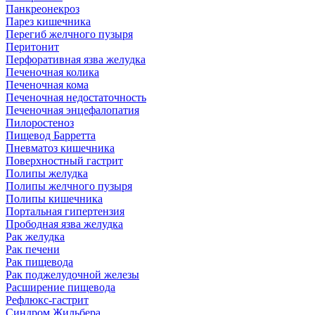
Панкреонекроз
Парез кишечника
Перегиб желчного пузыря
Перитонит
Перфоративная язва желудка
Печеночная колика
Печеночная кома
Печеночная недостаточность
Печеночная энцефалопатия
Пилоростеноз
Пищевод Барретта
Пневматоз кишечника
Поверхностный гастрит
Полипы желудка
Полипы желчного пузыря
Полипы кишечника
Портальная гипертензия
Прободная язва желудка
Рак желудка
Рак печени
Рак пищевода
Рак поджелудочной железы
Расширение пищевода
Рефлюкс-гастрит
Синдром Жильбера