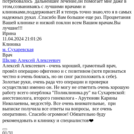
потребовалось дальнейшее лечение,он помогает мне даже в
этом,созваниваясь с лучшими врачами и
клиниками,поддерживает.И я теперь точно знаю,что я в самых
надежных руках .Спасибо Вам большое еще раз. Процветания
Вашей клинике и низкий поклон всем Вашим врачам.Вы
лучшие!!!
Ирина
11.04.2024 21:01:26
Клиника
м. Сухаревская
Врач
Шкляр Алексей Алексеевич
Алексей Алексеевич - очень хороший, грамотный врач,
провёл операцию офигенно и с позитивом (хотя признаться
честно я очень боялась, но он сиог расположить к себе).
Золотые руки, очень рада что операции и проверки
осуществлял именно он. Не могу не отметить очень хорошую
работу всего оперблока "Поликлиника.ру" на Сухаревской:
анестезиолога, второго гинеколога - Арутюнян Карины
Николаевны, медсестёр. Все очень внимательные, при
выписке получила все ответы на вопросы, все очень
оперативно. Спасибо огромное! Обязательно буду
рекомендовать и клинику и специалистов❤️
01
/31