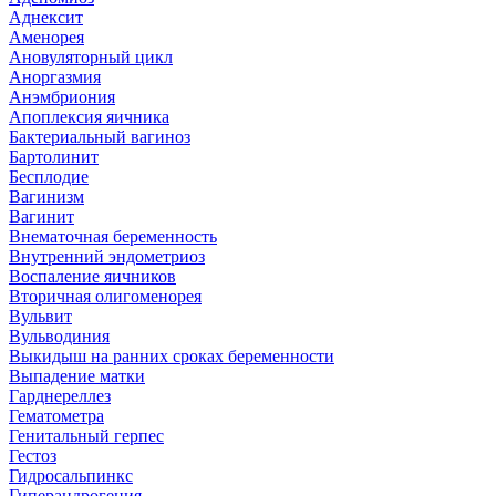
Аднексит
Аменорея
Ановуляторный цикл
Аноргазмия
Анэмбриония
Апоплексия яичника
Бактериальный вагиноз
Бартолинит
Бесплодие
Вагинизм
Вагинит
Внематочная беременность
Внутренний эндометриоз
Воспаление яичников
Вторичная олигоменорея
Вульвит
Вульводиния
Выкидыш на ранних сроках беременности
Выпадение матки
Гарднереллез
Гематометра
Генитальный герпес
Гестоз
Гидросальпинкс
Гиперандрогения