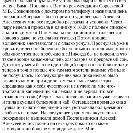
врачи с большой буквы .Не устаю благодарить Бога что свел
меня с Вами. Попала я к Вам по рекомендации Сорвачевой
М.В. Созвонились с доктором по телефону и назначили день
операции.Впервые я была приятно удивлена,как Алексей
Алексеевич мне все подробно рассказал и успокоил. Через
пару недель я приехала в клинику к 10,00 с полным списком
анализов,и уже в 11 лежала на операционном столе,честно
говоря я даже не успела испугаться) Потом пришел
волшебник анестезиолог и я сладко уснула. Проснулась уже в
кровате,ничего не болело,не было никаких отходняков,просто
обычное утреннее пробуждение.Никогда бы не поверила что
такое вообще возможно,очень благодарна за прекрасный сон.
До этого у меня был не один общий наркоз в гос.больницах,и
теперь я точно поняла что там меня хотели видимо убить,но
не получилось. Последующие два часа пока нельзя было
вставать ко мне приходили замечательные медсестры
спрашивая как я себя чувствую и не нужно ли мне что-
то,ставили капельницы,а я лежала и не верила что все
страшное позади))Через 2 часа после операции я уже вставала
и пила вкусный бульончик и чай. Оставшееся время до сна я
гуляла по палате совершенно не чувствовала боли,немного
слабость и только. На следующее утро меня вкусненько
покормили и выписали домой.После выписки Алексей
Алексеевич постоянно на связи,беспокоится о моем
самочувствии больше чем родные даже. Мне