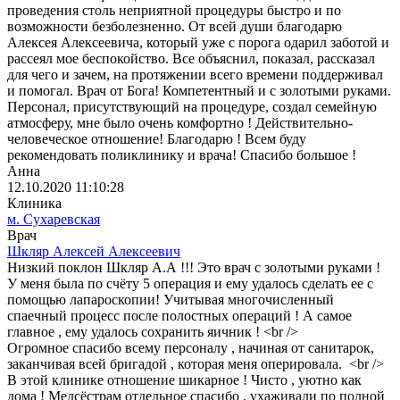
проведения столь неприятной процедуры быстро и по
возможности безболезненно. От всей души благодарю
Алексея Алексеевича, который уже с порога одарил заботой и
рассеял мое беспокойство. Все объяснил, показал, рассказал
для чего и зачем, на протяжении всего времени поддерживал
и помогал. Врач от Бога! Компетентный и с золотыми руками.
Персонал, присутствующий на процедуре, создал семейную
атмосферу, мне было очень комфортно ! Действительно-
человеческое отношение! Благодарю ! Всем буду
рекомендовать поликлинику и врача! Спасибо большое !
Анна
12.10.2020 11:10:28
Клиника
м. Сухаревская
Врач
Шкляр Алексей Алексеевич
Низкий поклон Шкляр А.А !!! Это врач с золотыми руками !
У меня была по счёту 5 операция и ему удалось сделать ее с
помощью лапароскопии! Учитывая многочисленный
спаечный процесс после полостных операций ! А самое
главное , ему удалось сохранить яичник ! <br />
Огромное спасибо всему персоналу , начиная от санитарок,
заканчивая всей бригадой , которая меня оперировала. <br />
В этой клинике отношение шикарное ! Чисто , уютно как
дома ! Медсёстрам отдельное спасибо , ухаживали по полной