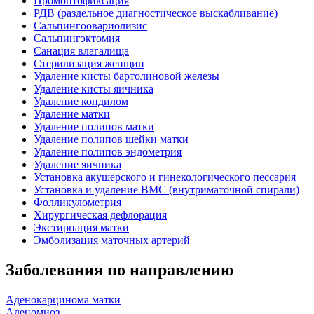
Промонтофиксация
РДВ (раздельное диагностическое выскабливание)
Сальпингоовариолизис
Сальпингэктомия
Санация влагалища
Стерилизация женщин
Удаление кисты бартолиновой железы
Удаление кисты яичника
Удаление кондилом
Удаление матки
Удаление полипов матки
Удаление полипов шейки матки
Удаление полипов эндометрия
Удаление яичника
Установка акушерского и гинекологического пессария
Установка и удаление ВМС (внутриматочной спирали)
Фолликулометрия
Хирургическая дефлорация
Экстирпация матки
Эмболизация маточных артерий
Заболевания по направлению
Аденокарцинома матки
Аденомиоз