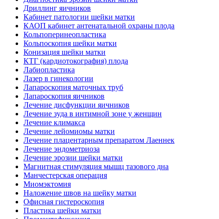
Дриллинг яичников
Кабинет патологии шейки матки
КАОП кабинет антенатальной охраны плода
Кольпоперинеопластика
Кольпоскопия шейки матки
Конизация шейки матки
КТГ (кардиотокография) плода
Лабиопластика
Лазер в гинекологии
Лапароскопия маточных труб
Лапароскопия яичников
Лечение дисфункции яичников
Лечение зуда в интимной зоне у женщин
Лечение климакса
Лечение лейомиомы матки
Лечение плацентарным препаратом Лаеннек
Лечение эндометриоза
Лечение эрозии шейки матки
Магнитная стимуляция мышц тазового дна
Манчестерская операция
Миомэктомия
Наложение швов на шейку матки
Офисная гистероскопия
Пластика шейки матки