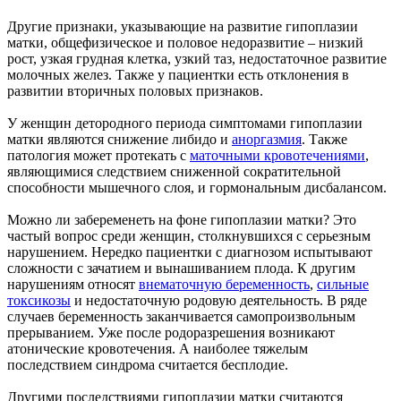
Другие признаки, указывающие на развитие гипоплазии
матки, общефизическое и половое недоразвитие – низкий
рост, узкая грудная клетка, узкий таз, недостаточное развитие
молочных желез. Также у пациентки есть отклонения в
развитии вторичных половых признаков.
У женщин детородного периода симптомами гипоплазии
матки являются снижение либидо и
аноргазмия
. Также
патология может протекать с
маточными кровотечениями
,
являющимися следствием сниженной сократительной
способности мышечного слоя, и гормональным дисбалансом.
Можно ли забеременеть на фоне гипоплазии матки? Это
частый вопрос среди женщин, столкнувшихся с серьезным
нарушением. Нередко пациентки с диагнозом испытывают
сложности с зачатием и вынашиванием плода. К другим
нарушениям относят
внематочную беременность
,
сильные
токсикозы
и недостаточную родовую деятельность. В ряде
случаев беременность заканчивается самопроизвольным
прерыванием. Уже после родоразрешения возникают
атонические кровотечения. А наиболее тяжелым
последствием синдрома считается бесплодие.
Другими последствиями гипоплазии матки считаются