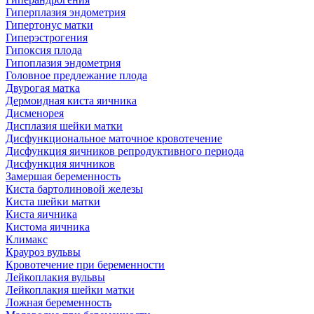
Гиперплазия эндометрия
Гипертонус матки
Гиперэстрогения
Гипоксия плода
Гипоплазия эндометрия
Головное предлежание плода
Двурогая матка
Дермоидная киста яичника
Дисменорея
Дисплазия шейки матки
Дисфункциональное маточное кровотечение
Дисфункция яичников репродуктивного периода
Дисфункция яичников
Замершая беременность
Киста бартолиновой железы
Киста шейки матки
Киста яичника
Кистома яичника
Климакс
Крауроз вульвы
Кровотечение при беременности
Лейкоплакия вульвы
Лейкоплакия шейки матки
Ложная беременность