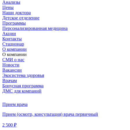
Анализы
Цены
Наши доктора
Детское отделение
Программы
Персонализированная медицина
Акции
Контакты
Стационар
О компании
О компании
СМИ о нас
Новости
Вакансии
Экосистема здоровья
Врачам
Бонусная программа
ДМС для компаний
Прием врача
Прием (осмотр, консультация) врача первичный
2 500 ₽