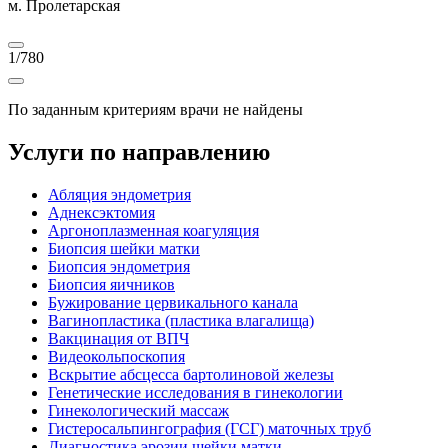
м. Пролетарская
1
/
780
По заданным критериям врачи не найдены
Услуги по направлению
Абляция эндометрия
Аднексэктомия
Аргоноплазменная коагуляция
Биопсия шейки матки
Биопсия эндометрия
Биопсия яичников
Бужирование цервикального канала
Вагинопластика (пластика влагалища)
Вакцинация от ВПЧ
Видеокольпоскопия
Вскрытие абсцесса бартолиновой железы
Генетические исследования в гинекологии
Гинекологический массаж
Гистеросальпингография (ГСГ) маточных труб
Диагностика эрозии шейки матки