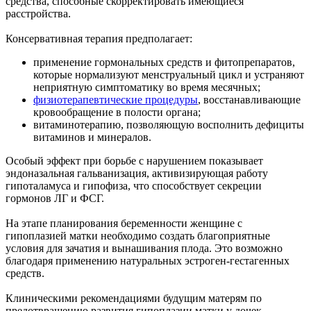
средства, способные скорректировать имеющиеся
расстройства.
Консервативная терапия предполагает:
применение гормональных средств и фитопрепаратов,
которые нормализуют менструальный цикл и устраняют
неприятную симптоматику во время месячных;
физиотерапевтические процедуры
, восстанавливающие
кровообращение в полости органа;
витаминотерапию, позволяющую восполнить дефициты
витаминов и минералов.
Особый эффект при борьбе с нарушением показывает
эндоназальная гальванизация, активизирующая работу
гипоталамуса и гипофиза, что способствует секреции
гормонов ЛГ и ФСГ.
На этапе планирования беременности женщине с
гипоплазией матки необходимо создать благоприятные
условия для зачатия и вынашивания плода. Это возможно
благодаря применению натуральных эстроген-гестагенных
средств.
Клиническими рекомендациями будущим матерям по
предотвращению развития гипоплазии матки у дочек