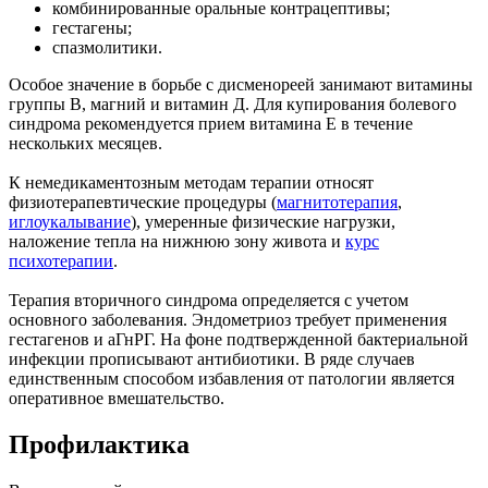
комбинированные оральные контрацептивы;
гестагены;
спазмолитики.
Особое значение в борьбе с дисменореей занимают витамины
группы В, магний и витамин Д. Для купирования болевого
синдрома рекомендуется прием витамина Е в течение
нескольких месяцев.
К немедикаментозным методам терапии относят
физиотерапевтические процедуры (
магнитотерапия
,
иглоукалывание
), умеренные физические нагрузки,
наложение тепла на нижнюю зону живота и
курс
психотерапии
.
Терапия вторичного синдрома определяется с учетом
основного заболевания. Эндометриоз требует применения
гестагенов и аГнРГ. На фоне подтвержденной бактериальной
инфекции прописывают антибиотики. В ряде случаев
единственным способом избавления от патологии является
оперативное вмешательство.
Профилактика