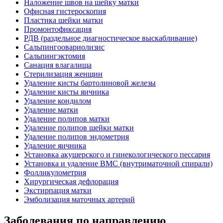
Наложение швов на шейку матки
Офисная гистероскопия
Пластика шейки матки
Промонтофиксация
РДВ (раздельное диагностическое выскабливание)
Сальпингоовариолизис
Сальпингэктомия
Санация влагалища
Стерилизация женщин
Удаление кисты бартолиновой железы
Удаление кисты яичника
Удаление кондилом
Удаление матки
Удаление полипов матки
Удаление полипов шейки матки
Удаление полипов эндометрия
Удаление яичника
Установка акушерского и гинекологического пессария
Установка и удаление ВМС (внутриматочной спирали)
Фолликулометрия
Хирургическая дефлорация
Экстирпация матки
Эмболизация маточных артерий
Заболевания по направлению