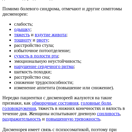
Помимо болевого синдрома, отмечают и другие симптомы
дисменореи:
слабость;
одышку
;
тяжесть
и
вздутие живота
;
тошноту
и
рвоту
;
расстройство стула;
избыточное потоотделение;
сухость в полости рта
;
эмоциональную неустойчивость;
нарушение сердечного ритма
;
шаткость походки;
расстройство сна;
снижение трудоспособности;
изменение аппетита (повышение или снижение).
Нередко пациентки с дисменореей жалуются на такие
признаки, как
обморочные состояния
,
головные боли
,
головокружения
, тяжесть в нижних конечностях и вялость в
течение дня. Женщины испытывают дневную
сонливость
,
раздражительность
и
повышенную тревожность
.
Дисменорея имеет связь с психосоматикой, поэтому при