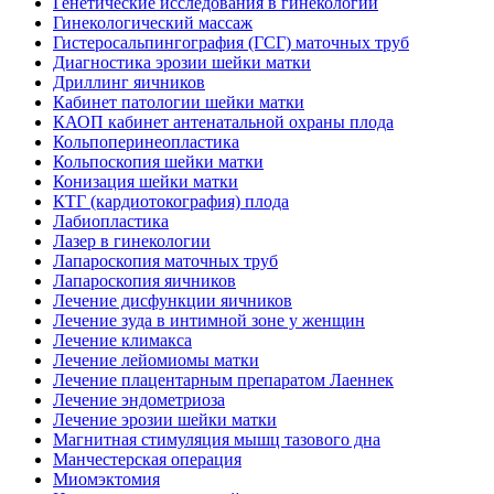
Генетические исследования в гинекологии
Гинекологический массаж
Гистеросальпингография (ГСГ) маточных труб
Диагностика эрозии шейки матки
Дриллинг яичников
Кабинет патологии шейки матки
КАОП кабинет антенатальной охраны плода
Кольпоперинеопластика
Кольпоскопия шейки матки
Конизация шейки матки
КТГ (кардиотокография) плода
Лабиопластика
Лазер в гинекологии
Лапароскопия маточных труб
Лапароскопия яичников
Лечение дисфункции яичников
Лечение зуда в интимной зоне у женщин
Лечение климакса
Лечение лейомиомы матки
Лечение плацентарным препаратом Лаеннек
Лечение эндометриоза
Лечение эрозии шейки матки
Магнитная стимуляция мышц тазового дна
Манчестерская операция
Миомэктомия