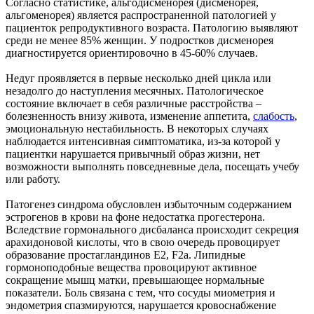
Согласно статистике, альгодисменорея (дисменорея,
альгоменорея) является распространенной патологией у
пациенток репродуктивного возраста. Патологию выявляют
среди не менее 85% женщин. У подростков дисменорея
диагностируется ориентировочно в 45-60% случаев.
Недуг проявляется в первые несколько дней цикла или
незадолго до наступления месячных. Патологическое
состояние включает в себя различные расстройства –
болезненность внизу живота, изменение аппетита,
слабость
,
эмоциональную нестабильность. В некоторых случаях
наблюдается интенсивная симптоматика, из-за которой у
пациентки нарушается привычный образ жизни, нет
возможности выполнять повседневные дела, посещать учебу
или работу.
Патогенез синдрома обусловлен избыточным содержанием
эстрогенов в крови на фоне недостатка прогестерона.
Вследствие гормонального дисбаланса происходит секреция
арахидоновой кислоты, что в свою очередь провоцирует
образование простагландинов E2, F2a. Липидные
гормоноподобные вещества провоцируют активное
сокращение мышц матки, превышающее нормальные
показатели. Боль связана с тем, что сосуды миометрия и
эндометрия спазмируются, нарушается кровоснабжение