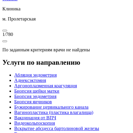
Клиника
м. Пролетарская
1
/
780
По заданным критериям врачи не найдены
Услуги по направлению
Абляция эндометрия
Аднексэктомия
Аргоноплазменная коагуляция
Биопсия шейки матки
Биопсия эндометрия
Биопсия яичников
Бужирование цервикального канала
Вагинопластика (пластика влагалища)
Вакцинация от ВПЧ
Видеокольпоскопия
Вскрытие абсцесса бартолиновой железы