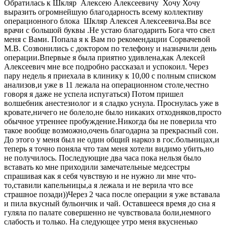
Обратилась к Шкляр Алексею Алексеевичу Хочу Хочу
выразить огромнейшую благодарность всему коллективу
операционного блока Шкляр Алексея Алексеевича.Вы все
врачи с большой буквы .Не устаю благодарить Бога что свел
меня с Вами. Попала я к Вам по рекомендации Сорвачевой
М.В. Созвонились с доктором по телефону и назначили день
операции.Впервые я была приятно удивлена,как Алексей
Алексеевич мне все подробно рассказал и успокоил. Через
пару недель я приехала в клинику к 10,00 с полным списком
анализов,и уже в 11 лежала на операционном столе,честно
говоря я даже не успела испугаться) Потом пришел
волшебник анестезиолог и я сладко уснула. Проснулась уже в
кровате,ничего не болело,не было никаких отходняков,просто
обычное утреннее пробуждение.Никогда бы не поверила что
такое вообще возможно,очень благодарна за прекрасный сон.
До этого у меня был не один общий наркоз в гос.больницах,и
теперь я точно поняла что там меня хотели видимо убить,но
не получилось. Последующие два часа пока нельзя было
вставать ко мне приходили замечательные медсестры
спрашивая как я себя чувствую и не нужно ли мне что-
то,ставили капельницы,а я лежала и не верила что все
страшное позади))Через 2 часа после операции я уже вставала
и пила вкусный бульончик и чай. Оставшееся время до сна я
гуляла по палате совершенно не чувствовала боли,немного
слабость и только. На следующее утро меня вкусненько