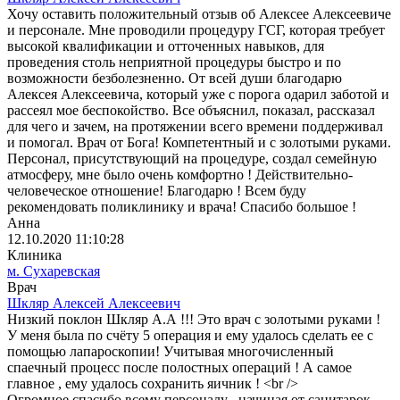
Хочу оставить положительный отзыв об Алексее Алексеевиче
и персонале. Мне проводили процедуру ГСГ, которая требует
высокой квалификации и отточенных навыков, для
проведения столь неприятной процедуры быстро и по
возможности безболезненно. От всей души благодарю
Алексея Алексеевича, который уже с порога одарил заботой и
рассеял мое беспокойство. Все объяснил, показал, рассказал
для чего и зачем, на протяжении всего времени поддерживал
и помогал. Врач от Бога! Компетентный и с золотыми руками.
Персонал, присутствующий на процедуре, создал семейную
атмосферу, мне было очень комфортно ! Действительно-
человеческое отношение! Благодарю ! Всем буду
рекомендовать поликлинику и врача! Спасибо большое !
Анна
12.10.2020 11:10:28
Клиника
м. Сухаревская
Врач
Шкляр Алексей Алексеевич
Низкий поклон Шкляр А.А !!! Это врач с золотыми руками !
У меня была по счёту 5 операция и ему удалось сделать ее с
помощью лапароскопии! Учитывая многочисленный
спаечный процесс после полостных операций ! А самое
главное , ему удалось сохранить яичник ! <br />
Огромное спасибо всему персоналу , начиная от санитарок,