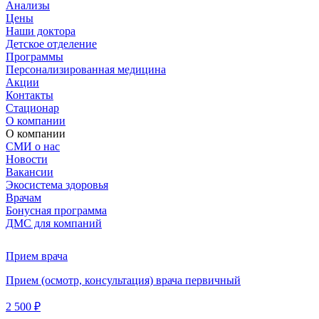
Анализы
Цены
Наши доктора
Детское отделение
Программы
Персонализированная медицина
Акции
Контакты
Стационар
О компании
О компании
СМИ о нас
Новости
Вакансии
Экосистема здоровья
Врачам
Бонусная программа
ДМС для компаний
Прием врача
Прием (осмотр, консультация) врача первичный
2 500 ₽