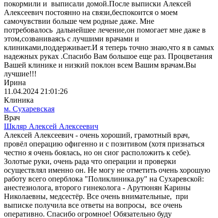
покормили и выписали домой.После выписки Алексей
Алексеевич постоянно на связи,беспокоится о моем
самочувствии больше чем родные даже. Мне
потребовалось дальнейшее лечение,он помогает мне даже в
этом,созваниваясь с лучшими врачами и
клиниками,поддерживает.И я теперь точно знаю,что я в самых
надежных руках .Спасибо Вам большое еще раз. Процветания
Вашей клинике и низкий поклон всем Вашим врачам.Вы
лучшие!!!
Ирина
11.04.2024 21:01:26
Клиника
м. Сухаревская
Врач
Шкляр Алексей Алексеевич
Алексей Алексеевич - очень хороший, грамотный врач,
провёл операцию офигенно и с позитивом (хотя признаться
честно я очень боялась, но он сиог расположить к себе).
Золотые руки, очень рада что операции и проверки
осуществлял именно он. Не могу не отметить очень хорошую
работу всего оперблока "Поликлиника.ру" на Сухаревской:
анестезиолога, второго гинеколога - Арутюнян Карины
Николаевны, медсестёр. Все очень внимательные, при
выписке получила все ответы на вопросы, все очень
оперативно. Спасибо огромное! Обязательно буду