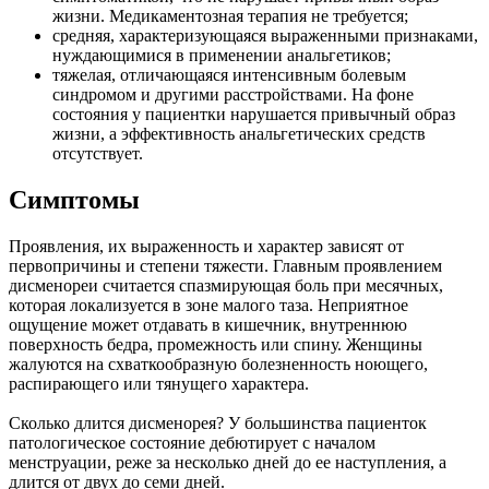
жизни. Медикаментозная терапия не требуется;
средняя, характеризующаяся выраженными признаками,
нуждающимися в применении анальгетиков;
тяжелая, отличающаяся интенсивным болевым
синдромом и другими расстройствами. На фоне
состояния у пациентки нарушается привычный образ
жизни, а эффективность анальгетических средств
отсутствует.
Симптомы
Проявления, их выраженность и характер зависят от
первопричины и степени тяжести. Главным проявлением
дисменореи считается спазмирующая боль при месячных,
которая локализуется в зоне малого таза. Неприятное
ощущение может отдавать в кишечник, внутреннюю
поверхность бедра, промежность или спину. Женщины
жалуются на схваткообразную болезненность ноющего,
распирающего или тянущего характера.
Сколько длится дисменорея? У большинства пациенток
патологическое состояние дебютирует с началом
менструации, реже за несколько дней до ее наступления, а
длится от двух до семи дней.