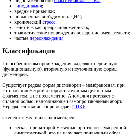
недостаточная или
избыточная масса тела
;
гиподинамия
;
вредные привычки;
повышенная возбудимость ЦНС;
хронический
стресс
;
генетическая предрасположенность;
травматические повреждения вследствие вмешательств;
частые
переохлаждения
.
Классификация
По особенностям происхождения выделяют первичную
(функциональную), вторичную и неуточненную формы
дисменореи.
Существует редкая форма дисменореи – мембранозная, при
которой эндометрий отторгается единым целостным
фрагментом, а не поэлементно. Аномалия протекает с
сильной болью, напоминающей самопроизвольный аборт.
Нередко состояние сопровождает
СПКЯ
.
Степени тяжести альгодисменореи:
легкая, при которой месячные протекают с умеренной
симптоматикой, что не нарушает привычный образ