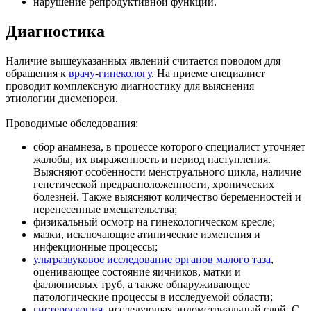
нарушение репродуктивной функции.
Диагностика
Наличие вышеуказанных явлений считается поводом для
обращения к
врачу-гинекологу
. На приеме специалист
проводит комплексную диагностику для выяснения
этиологии дисменореи.
Проводимые обследования:
сбор анамнеза, в процессе которого специалист уточняет
жалобы, их выраженность и период наступления.
Выясняют особенности менструального цикла, наличие
генетической предрасположенности, хронических
болезней. Также выясняют количество беременностей и
перенесенные вмешательства;
физикальный осмотр на гинекологическом кресле;
мазки, исключающие атипические изменения и
инфекционные процессы;
ультразвуковое исследование органов малого таза
,
оценивающее состояние яичников, матки и
фаллопиевых труб, а также обнаруживающее
патологические процессы в исследуемой области;
гистероскопия
, исследующая эндометриальный слой. С