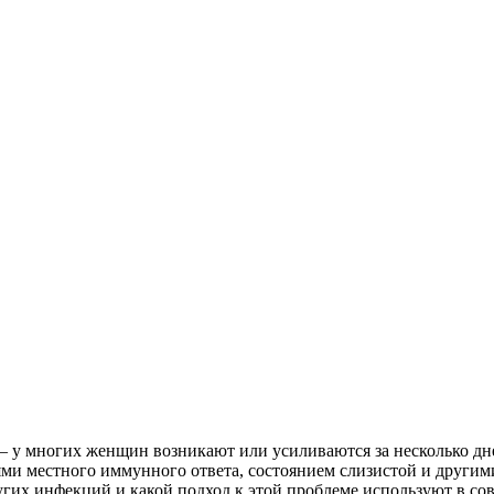
– у многих женщин возникают или усиливаются за несколько дн
ми местного иммунного ответа, состоянием слизистой и другим
угих инфекций и какой подход к этой проблеме используют в со