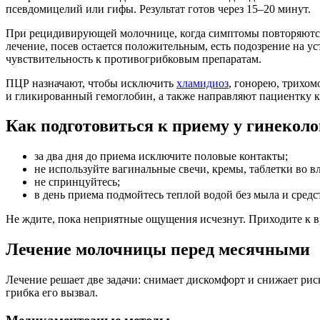
псевдомицелий или гифы. Результат готов через 15–20 минут.
При рецидивирующей молочнице, когда симптомы повторяются б
лечение, посев остается положительным, есть подозрение на у
чувствительность к противогрибковым препаратам.
ПЦР назначают, чтобы исключить
хламидиоз
, гонорею, трихом
и гликированный гемоглобин, а также направляют пациентку к
Как подготовиться к приему у гинеколо
за два дня до приема исключите половые контакты;
не используйте вагинальные свечи, кремы, таблетки во вл
не спринцуйтесь;
в день приема подмойтесь теплой водой без мыла и сред
Не ждите, пока неприятные ощущения исчезнут. Приходите к в
Лечение молочницы перед месячными
Лечение решает две задачи: снимает дискомфорт и снижает рис
грибка его вызвал.