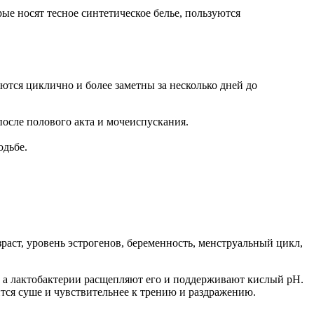
е носят тесное синтетическое белье, пользуются
тся циклично и более заметны за несколько дней до
осле полового акта и мочеиспускания.
одьбе.
раст, уровень эстрогенов, беременность, менструальный цикл,
н, а лактобактерии расщепляют его и поддерживают кислый pH.
тся суше и чувствительнее к трению и раздражению.