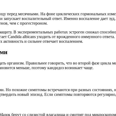
ницу перед месячными. На фоне циклических гормональных изм
и запускает воспалительный ответ. Именно воспаление дает зуд
енов, чем с прогестероном.
ащиту. В экспериментальных работах эстроген снижал способно
гает Candida albicans уходить от врожденного иммунного ответа
их активность и сильнее отвечает воспалением.
ыми
ть организм. Правильнее говорить, что во второй фазе цикла м
новится меньше, поэтому кандидоз возникает чаще.
и. Но похожие симптомы встречаются при разных состояниях, н
дтвердить новый эпизод. Если симптомы повторяются регулярно
Мазок берут со слизистой влагалища и смотрят под микроскопо