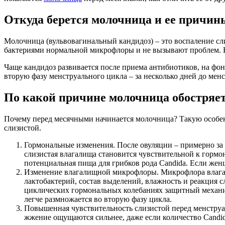
Откуда берется молочница и ее причин
Молочница (вульвовагинальный кандидоз) – это воспаление сл
бактериями нормальной микрофлоры и не вызывают проблем. Н
Чаще кандидоз развивается после приема антибиотиков, на фо
вторую фазу менструального цикла – за несколько дней до мен
По какой причине молочница обостряе
Почему перед месячными начинается молочница? Такую особенн
слизистой.
Гормональные изменения. После овуляции – примерно за 
слизистая влагалища становится чувствительной к гормо
потенциальная пища для грибков рода Candida. Если жен
Изменение влагалищной микрофлоры. Микрофлора влагали
лактобактерий, состав выделений, влажность и реакция 
циклических гормональных колебаниях защитный механизм
легче размножается во вторую фазу цикла.
Повышенная чувствительность слизистой перед менструац
жжение ощущаются сильнее, даже если количество Candid