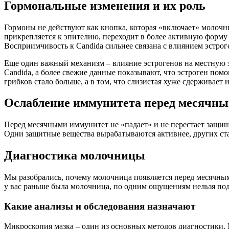
Гормональные изменения и их роль
Гормоны не действуют как кнопка, которая «включает» молоч
прикрепляется к эпителию, переходит в более активную форму 
Восприимчивость к Candida сильнее связана с влиянием эстрог
Еще один важный механизм – влияние эстрогенов на местную з
Candida, а более свежие данные показывают, что эстроген помо
грибков стало больше, а в том, что слизистая хуже сдерживает 
Ослабление иммунитета перед месячн
Перед месячными иммунитет не «падает» и не перестает защища
Одни защитные вещества вырабатываются активнее, других ста
Диагностика молочницы
Мы разобрались, почему молочница появляется перед месячным
у вас раньше была молочница, по одним ощущениям нельзя по
Какие анализы и обследования назначают
Микроскопия мазка – один из основных методов диагностики. 