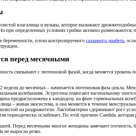
ы
изистой влагалища и вульвы, которое вызывают дрожжеподобные
о при определенных условиях грибки активно размножаются, п
не беременности, плохо контролируемого
сахарного диабета
, осл
струации.
тся перед месячными
ость связывают с лютеиновой фазой, когда меняется уровень п
2 недели до месячных – начинается лютеиновая фаза цикла. Мен
нальным колебаниям. Эстрогены помогают вагинальному эпителию
щина предрасположена к кандидозу, на фоне гормональных коле
ща – живая экосистема, и она меняется в течение менструальн
слизистой на раздражители. Лактобактерии сдерживают рост усло
 периодически ослабевает. По этой причине Candida, которая 
ией. Перед месячными многие женщины замечают отечность, бол
a не выросло резко.