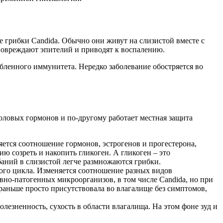
 грибки Candida. Обычно они живут на слизистой вместе с
овреждают эпителий и приводят к воспалению.
абленного иммунитета. Нередко заболевание обостряется во
оловых гормонов и по-другому работает местная защита
яется соотношение гормонов, эстрогенов и прогестерона,
 созреть и накопить гликоген. А гликоген – это
баний в слизистой легче размножаются грибки.
ого цикла. Изменяется соотношение разных видов
вно-патогенных микроорганизов, в том числе Candida, но при
раньше просто присутствовала во влагалище без симптомов,
езненность, сухость в области влагалища. На этом фоне зуд и