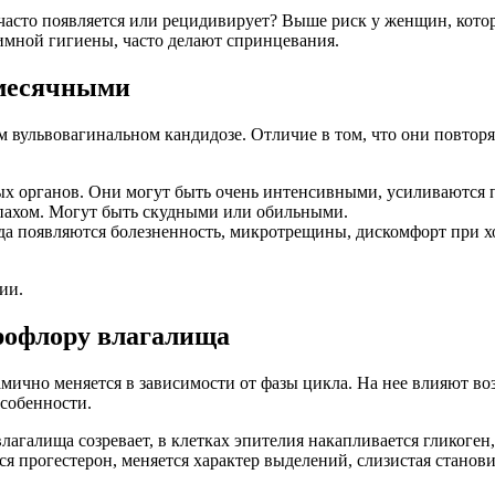
асто появляется или рецидивирует? Выше риск у женщин, которы
мной гигиены, часто делают спринцевания.
 месячными
вульвовагинальном кандидозе. Отличие в том, что они повторяю
ых органов. Они могут быть очень интенсивными, усиливаются п
апахом. Могут быть скудными или обильными.
да появляются болезненность, микротрещины, дискомфорт при х
ии.
рофлору влагалища
мично меняется в зависимости от фазы цикла. На нее влияют воз
особенности.
лагалища созревает, в клетках эпителия накапливается гликоге
я прогестерон, меняется характер выделений, слизистая станови