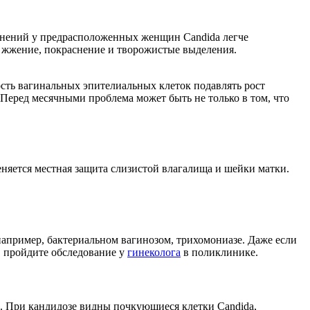
енений у предрасположенных женщин Candida легче
, жжение, покраснение и творожистые выделения.
сть вагинальных эпителиальных клеток подавлять рост
. Перед месячными проблема может быть не только в том, что
еняется местная защита слизистой влагалища и шейки матки.
апример, бактериальном вагинозом, трихомониазе. Даже если
, пройдите обследование у
гинеколога
в поликлинике.
м. При кандидозе видны почкующиеся клетки Candida,