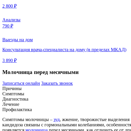
2 800 ₽
Анализы
790 ₽
Выезды на дом
Консультация врача-специалиста на дому (в пределах МКАД)
3 890 ₽
Молочница перед месячными
Записаться онлайн
Заказать звонок
Причины
Симптомы
Диагностика
Лечение
Профилактика
Симптомы молочницы –
зуд
, жжение, творожистые выделения 
кандидоза связаны с гормональными колебаниями, особенностя
появляется
молочница
перед месячными, как отличить ее от др