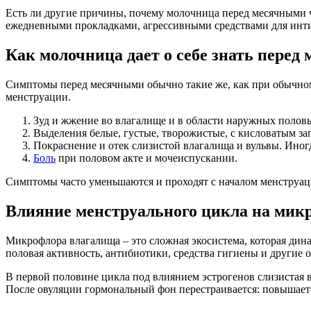
Есть ли другие причины, почему молочница перед месячными ч
ежедневными прокладками, агрессивными средствами для инти
Как молочница дает о себе знать перед
Симптомы перед месячными обычно такие же, как при обычном 
менструации.
Зуд и жжение во влагалище и в области наружных полов
Выделения белые, густые, творожистые, с кисловатым з
Покраснение и отек слизистой влагалища и вульвы. Иног
Боль
при половом акте и мочеиспускании.
Симптомы часто уменьшаются и проходят с началом менструац
Влияние менструального цикла на мик
Микрофлора влагалища – это сложная экосистема, которая дина
половая активность, антибиотики, средства гигиены и другие 
В первой половине цикла под влиянием эстрогенов слизистая в
После овуляции гормональный фон перестраивается: повышаетс