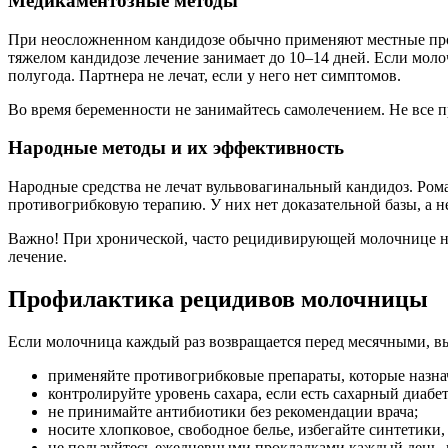
Медикаментозные методы
При неосложненном кандидозе обычно применяют местные проти
тяжелом кандидозе лечение занимает до 10–14 дней. Если мол
полугода. Партнера не лечат, если у него нет симптомов.
Во время беременности не занимайтесь самолечением. Не все п
Народные методы и их эффективность
Народные средства не лечат вульвовагинальный кандидоз. Ром
противогрибковую терапию. У них нет доказательной базы, а не
Важно! При хронической, часто рецидивирующей молочнице на
лечение.
Профилактика рецидивов молочницы
Если молочница каждый раз возвращается перед месячными, вы
применяйте противогрибковые препараты, которые назна
контролируйте уровень сахара, если есть сахарный диабет
не принимайте антибиотики без рекомендации врача;
носите хлопковое, свободное белье, избегайте синтетики,
не пользуйтесь ежедневными прокладками каждый день, м