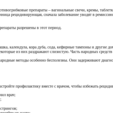
вогрибковые препараты – вагинальные свечи, кремы, таблетки,
очница рецидивирующая, сначала заболевание уводят в ремисси
репараты разрешены в этот период.
ашка, календула, кора дуба, сода, кефирные тампоны и другие 
которые из них раздражают слизистую. Часть народных средств о
родные методы особенно бесполезны. Они задерживают диагнос
стройте профилактику вместе с врачом, чтобы избежать рециди
чил врач;
;
 стрингов;
еняйте их часто;