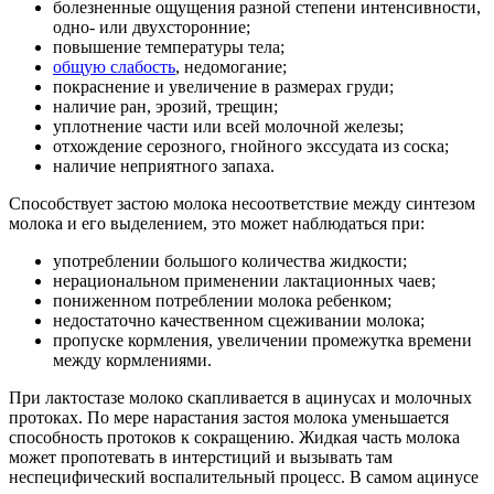
болезненные ощущения разной степени интенсивности,
одно- или двухсторонние;
повышение температуры тела;
общую слабость
, недомогание;
покраснение и увеличение в размерах груди;
наличие ран, эрозий, трещин;
уплотнение части или всей молочной железы;
отхождение серозного, гнойного экссудата из соска;
наличие неприятного запаха.
Способствует застою молока несоответствие между синтезом
молока и его выделением, это может наблюдаться при:
употреблении большого количества жидкости;
нерациональном применении лактационных чаев;
пониженном потреблении молока ребенком;
недостаточно качественном сцеживании молока;
пропуске кормления, увеличении промежутка времени
между кормлениями.
При лактостазе молоко скапливается в ацинусах и молочных
протоках. По мере нарастания застоя молока уменьшается
способность протоков к сокращению. Жидкая часть молока
может пропотевать в интерстиций и вызывать там
неспецифический воспалительный процесс. В самом ацинусе