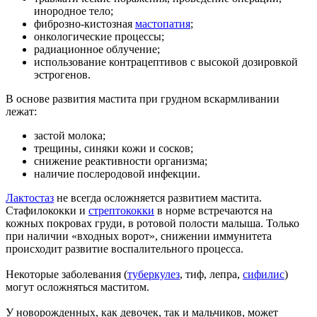
инородное тело;
фиброзно-кистозная
мастопатия
;
онкологические процессы;
радиационное облучение;
использование контрацептивов с высокой дозировкой
эстрогенов.
В основе развития мастита при грудном вскармливании
лежат:
застой молока;
трещины, синяки кожи и сосков;
снижение реактивности организма;
наличие послеродовой инфекции.
Лактостаз
не всегда осложняется развитием мастита.
Стафилококки и
стрептококки
в норме встречаются на
кожных покровах груди, в ротовой полости малыша. Только
при наличии «входных ворот», снижении иммунитета
происходит развитие воспалительного процесса.
Некоторые заболевания (
туберкулез
, тиф, лепра,
сифилис
)
могут осложняться маститом.
У новорожденных, как девочек, так и мальчиков, может