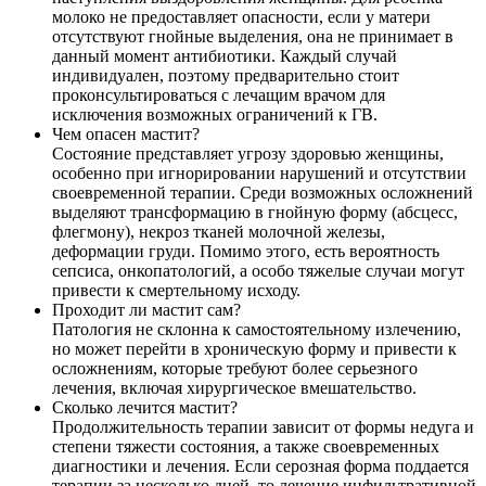
молоко не предоставляет опасности, если у матери
отсутствуют гнойные выделения, она не принимает в
данный момент антибиотики. Каждый случай
индивидуален, поэтому предварительно стоит
проконсультироваться с лечащим врачом для
исключения возможных ограничений к ГВ.
Чем опасен мастит?
Состояние представляет угрозу здоровью женщины,
особенно при игнорировании нарушений и отсутствии
своевременной терапии. Среди возможных осложнений
выделяют трансформацию в гнойную форму (абсцесс,
флегмону), некроз тканей молочной железы,
деформации груди. Помимо этого, есть вероятность
сепсиса, онкопатологий, а особо тяжелые случаи могут
привести к смертельному исходу.
Проходит ли мастит сам?
Патология не склонна к самостоятельному излечению,
но может перейти в хроническую форму и привести к
осложнениям, которые требуют более серьезного
лечения, включая хирургическое вмешательство.
Сколько лечится мастит?
Продолжительность терапии зависит от формы недуга и
степени тяжести состояния, а также своевременных
диагностики и лечения. Если серозная форма поддается
терапии за несколько дней, то лечение инфильтративной