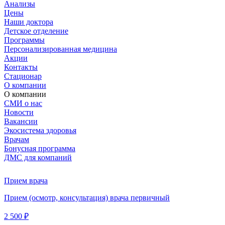
Анализы
Цены
Наши доктора
Детское отделение
Программы
Персонализированная медицина
Акции
Контакты
Стационар
О компании
О компании
СМИ о нас
Новости
Вакансии
Экосистема здоровья
Врачам
Бонусная программа
ДМС для компаний
Прием врача
Прием (осмотр, консультация) врача первичный
2 500 ₽