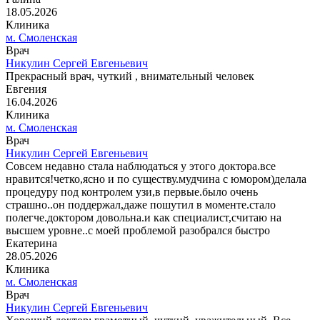
18.05.2026
Клиника
м. Смоленская
Врач
Никулин Сергей Евгеньевич
Прекрасный врач, чуткий , внимательный человек
Евгения
16.04.2026
Клиника
м. Смоленская
Врач
Никулин Сергей Евгеньевич
Совсем недавно стала наблюдаться у этого доктора.все
нравится!четко,ясно и по существу.мудчина с юмором)делала
процедуру под контролем узи,в первые.было очень
страшно..он поддержал,даже пошутил в моменте.стало
полегче.доктором довольна.и как специалист,считаю на
высшем уровне..с моей проблемой разобрался быстро
Екатерина
28.05.2026
Клиника
м. Смоленская
Врач
Никулин Сергей Евгеньевич