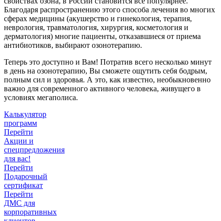
свойствах озона, в России становится все популярнее.
Благодаря распространению этого способа лечения во многих
сферах медицины (акушерство и гинекология, терапия,
неврология, травматология, хирургия, косметология и
дерматология) многие пациенты, отказавшиеся от приема
антибиотиков, выбирают озонотерапию.
Теперь это доступно и Вам! Потратив всего несколько минут
в день на озонотерапию, Вы сможете ощутить себя бодрым,
полным сил и здоровья. А это, как известно, необыкновенно
важно для современного активного человека, живущего в
условиях мегаполиса.
Калькулятор
программ
Перейти
Акции и
спецпредложения
для вас!
Перейти
Подарочный
сертификат
Перейти
ДМС для
корпоративных
клиентов