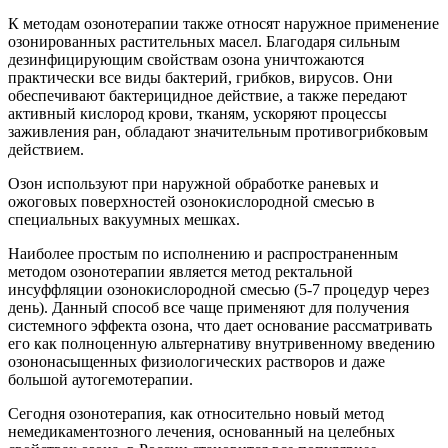
К методам озонотерапии также относят наружное применение
озонированных растительных масел. Благодаря сильным
дезинфицирующим свойствам озона уничтожаются
практически все виды бактерий, грибков, вирусов. Они
обеспечивают бактерицидное действие, а также передают
активный кислород крови, тканям, ускоряют процессы
заживления ран, обладают значительным противогрибковым
действием.
Озон используют при наружной обработке раневых и
ожоговых поверхностей озонокислородной смесью в
специальных вакуумных мешках.
Наиболее простым по исполнению и распространенным
методом озонотерапии является метод ректальной
инсуффляции озонокислородной смесью (5-7 процедур через
день). Данный способ все чаще применяют для получения
системного эффекта озона, что дает основание рассматривать
его как полноценную альтернативу внутривенному введению
озононасыщенных физиологических растворов и даже
большой аутогемотерапии.
Сегодня озонотерапия, как относительно новый метод
немедикаментозного лечения, основанный на целебных