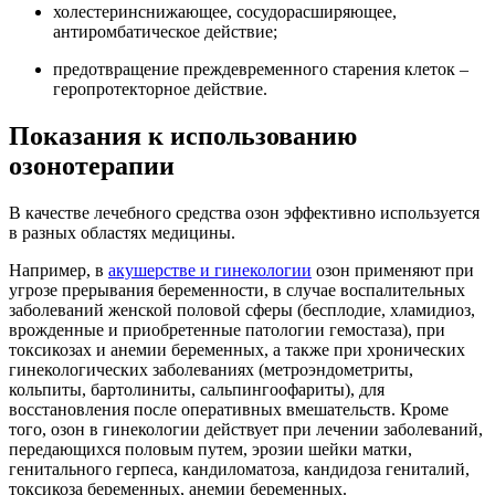
холестеринснижающее, сосудорасширяющее,
антиромбатическое действие;
предотвращение преждевременного старения клеток –
геропротекторное действие.
Показания к использованию
озонотерапии
В качестве лечебного средства озон эффективно используется
в разных областях медицины.
Например, в
акушерстве и гинекологии
озон применяют при
угрозе прерывания беременности, в случае воспалительных
заболеваний женской половой сферы (бесплодие, хламидиоз,
врожденные и приобретенные патологии гемостаза), при
токсикозах и анемии беременных, а также при хронических
гинекологических заболеваниях (метроэндометриты,
кольпиты, бартолиниты, сальпингоофариты), для
восстановления после оперативных вмешательств. Кроме
того, озон в гинекологии действует при лечении заболеваний,
передающихся половым путем, эрозии шейки матки,
генитального герпеса, кандиломатоза, кандидоза гениталий,
токсикоза беременных, анемии беременных.