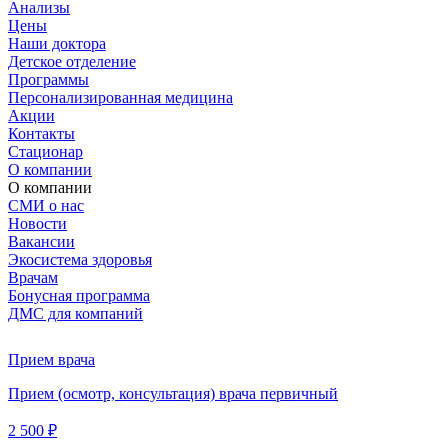
Анализы
Цены
Наши доктора
Детское отделение
Программы
Персонализированная медицина
Акции
Контакты
Стационар
О компании
О компании
СМИ о нас
Новости
Вакансии
Экосистема здоровья
Врачам
Бонусная программа
ДМС для компаний
Прием врача
Прием (осмотр, консультация) врача первичный
2 500 ₽