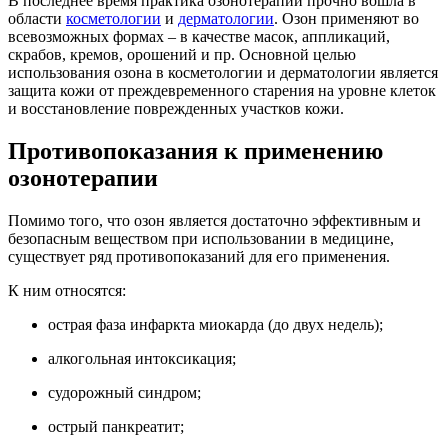
В последнее время практика озонотерапии прочно вошла в
области
косметологии
и
дерматологии
. Озон применяют во
всевозможных формах – в качестве масок, аппликаций,
скрабов, кремов, орошений и пр. Основной целью
использования озона в косметологии и дерматологии является
защита кожи от преждевременного старения на уровне клеток
и восстановление поврежденных участков кожи.
Противопоказания к применению
озонотерапии
Помимо того, что озон является достаточно эффективным и
безопасным веществом при использовании в медицине,
существует ряд противопоказаний для его применения.
К ним относятся:
острая фаза инфаркта миокарда (до двух недель);
алкогольная интоксикация;
судорожный синдром;
острый панкреатит;