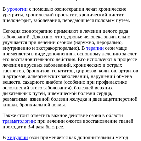
В
урологии
с помощью озонотерапии лечат хронические
уретриты, хронический простатит, хронический цистит,
пиелонефрит, заболевания, передающиеся половым путем.
Сегодня озонотерапию применяют в лечении целого ряда
заболеваний. Доказано, что здоровье человека значительно
улучшается при лечении озоном (наружно, перорально,
внутривенно и экстракорпорально). В
терапии
озон чаще
применяется в виде дополнения к основному лечению за счет
его восстановительного действия. Его используют в процессе
лечения вирусных заболеваний, хронических и острых
гастритов, бронхитов, гепатитов, циррозов, колитов, артритов
и артрозов, аллергических заболеваний, нарушений обмена
веществ, сахарного диабета (особенно при профилактике
осложнений этого заболевания), болезней верхних
дыхательных путей, ишемической болезни сердца,
ревматизма, язвенной болезни желудка и двенадцатиперстной
кишки, бронхиальной астмы.
Также стоит отметить важное действие озона в области
травматологии
: при лечении ожогов восстановление тканей
проходит в 3-4 раза быстрее.
В
хирургии
озон применяется как дополнительный метод