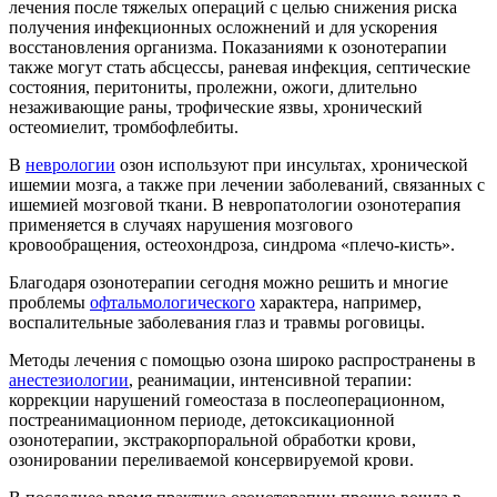
лечения после тяжелых операций с целью снижения риска
получения инфекционных осложнений и для ускорения
восстановления организма. Показаниями к озонотерапии
также могут стать абсцессы, раневая инфекция, септические
состояния, перитониты, пролежни, ожоги, длительно
незаживающие раны, трофические язвы, хронический
остеомиелит, тромбофлебиты.
В
неврологии
озон используют при инсультах, хронической
ишемии мозга, а также при лечении заболеваний, связанных с
ишемией мозговой ткани. В невропатологии озонотерапия
применяется в случаях нарушения мозгового
кровообращения, остеохондроза, синдрома «плечо-кисть».
Благодаря озонотерапии сегодня можно решить и многие
проблемы
офтальмологического
характера, например,
воспалительные заболевания глаз и травмы роговицы.
Методы лечения с помощью озона широко распространены в
анестезиологии
, реанимации, интенсивной терапии:
коррекции нарушений гомеостаза в послеоперационном,
постреанимационном периоде, детоксикационной
озонотерапии, экстракорпоральной обработки крови,
озонировании переливаемой консервируемой крови.