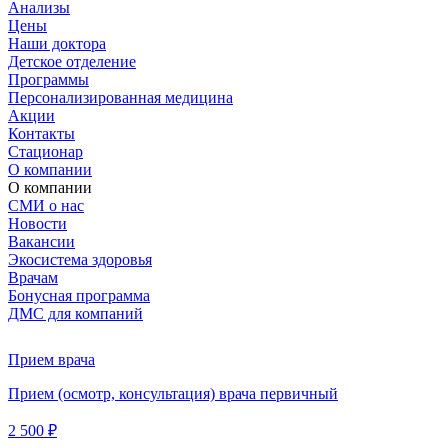
Анализы
Цены
Наши доктора
Детское отделение
Программы
Персонализированная медицина
Акции
Контакты
Стационар
О компании
О компании
СМИ о нас
Новости
Вакансии
Экосистема здоровья
Врачам
Бонусная программа
ДМС для компаний
Прием врача
Прием (осмотр, консультация) врача первичный
2 500 ₽