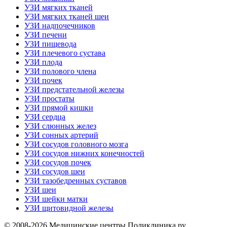
УЗИ мягких тканей
УЗИ мягких тканей шеи
УЗИ надпочечников
УЗИ печени
УЗИ пищевода
УЗИ плечевого сустава
УЗИ плода
УЗИ полового члена
УЗИ почек
УЗИ предстательной железы
УЗИ простаты
УЗИ прямой кишки
УЗИ сердца
УЗИ слюнных желез
УЗИ сонных артерий
УЗИ сосудов головного мозга
УЗИ сосудов нижних конечностей
УЗИ сосудов почек
УЗИ сосудов шеи
УЗИ тазобедренных суставов
УЗИ шеи
УЗИ шейки матки
УЗИ щитовидной железы
© 2008-2026 Медицинские центры Поликлиника.ру