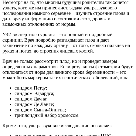
Несмотря на то, что многим будущим родителям так хочется
узнать, кого же им принес аист, задача ультразвукового
исследования намного серьезнее – изучить строение плода и
дать врачу информацию о состоянии его здоровья и
возможных отклонениях от нормы.
УЗИ экспертного уровня – это полный и подробный
скрининг. Врач подробно разглядывает плод и дает
заключение по каждому органу – от того, сколько пальцев на
руках и ногах, до строения лицевых костей.
Врач не только рассмотрит плод, но и проведет замеры
определенных параметров. Если результаты фетометрии будут
отклоняться от норм для данного срока беременности – это
может быть маркером таких генетических заболеваний, как:
синдром Патау;
синдром Эдвардса;
синдром Дауна;
синдром Де Ланге;
синдром Смита-Опитца;
триплоидный набор хромосом.
Кроме того, ультразвуковое исследование позволяет:
выявить возможные патологии развития ЦНС;