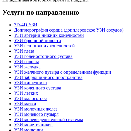
Услуги по направлению
3D-4D УЗИ
Допплерография сердца (допплеровское УЗИ сосудов)
УЗИ артерий нижних конечностей
УЗИ брюшной полости
УЗИ вен нижних конечностей
УЗИ глаза
УЗИ голеностопного сустава
УЗИ головы
УЗИ желудка
УЗИ желчного пузыря с определением функции
УЗИ забрюшинного пространства
УЗИ кишечника
УЗИ коленного сустава
УЗИ легких
УЗИ малого таза
УЗИ матки
УЗИ молочных желез
УЗИ мочевого пузыря
УЗИ мочевыделительной системы
УЗИ мочеточников
УЗИ мошонки