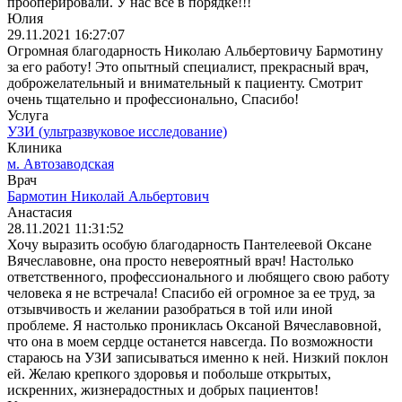
прооперировали. У нас все в порядке!!!
Юлия
29.11.2021 16:27:07
Огромная благодарность Николаю Альбертовичу Бармотину
за его работу! Это опытный специалист, прекрасный врач,
доброжелательный и внимательный к пациенту. Смотрит
очень тщательно и профессионально, Спасибо!
Услуга
УЗИ (ультразвуковое исследование)
Клиника
м. Автозаводская
Врач
Бармотин Николай Альбертович
Анастасия
28.11.2021 11:31:52
Хочу выразить особую благодарность Пантелеевой Оксане
Вячеславовне, она просто невероятный врач! Настолько
ответственного, профессионального и любящего свою работу
человека я не встречала! Спасибо ей огромное за ее труд, за
отзывчивость и желании разобраться в той или иной
проблеме. Я настолько прониклась Оксаной Вячеславовной,
что она в моем сердце останется навсегда. По возможности
стараюсь на УЗИ записываться именно к ней. Низкий поклон
ей. Желаю крепкого здоровья и побольше открытых,
искренних, жизнерадостных и добрых пациентов!