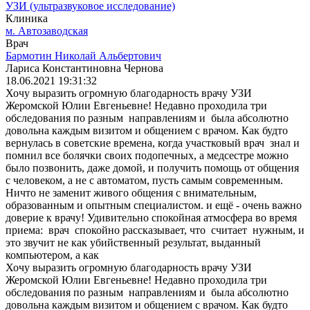
УЗИ (ультразвуковое исследование)
Клиника
м. Автозаводская
Врач
Бармотин Николай Альбертович
Лариса Константиновна Чернова
18.06.2021 19:31:32
Хочу выразить огромную благодарность врачу УЗИ
Жеромской Юлии Евгеньевне! Недавно проходила три
обследования по разным направлениям и была абсолютно
довольна каждым визитом и общением с врачом. Как будто
вернулась в советские времена, когда участковый врач знал и
помнил все болячки своих подопечных, а медсестре можно
было позвонить, даже домой, и получить помощь от общения
с человеком, а не с автоматом, пусть самым современным.
Ничто не заменит живого общения с внимательным,
образованным и опытным специалистом. и ещё - очень важно
доверие к врачу! Удивительно спокойная атмосфера во время
приема: врач спокойно рассказывает, что считает нужным, и
это звучит не как убийственный результат, выданный
компьютером, а как
Хочу выразить огромную благодарность врачу УЗИ
Жеромской Юлии Евгеньевне! Недавно проходила три
обследования по разным направлениям и была абсолютно
довольна каждым визитом и общением с врачом. Как будто