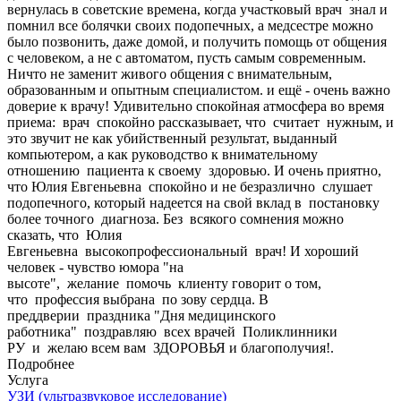
вернулась в советские времена, когда участковый врач знал и
помнил все болячки своих подопечных, а медсестре можно
было позвонить, даже домой, и получить помощь от общения
с человеком, а не с автоматом, пусть самым современным.
Ничто не заменит живого общения с внимательным,
образованным и опытным специалистом. и ещё - очень важно
доверие к врачу! Удивительно спокойная атмосфера во время
приема: врач спокойно рассказывает, что считает нужным, и
это звучит не как убийственный результат, выданный
компьютером, а как руководство к внимательному
отношению пациента к своему здоровью. И очень приятно,
что Юлия Евгеньевна спокойно и не безразлично слушает
подопечного, который надеется на свой вклад в постановку
более точного диагноза. Без всякого сомнения можно
сказать, что Юлия
Евгеньевна высокопрофессиональный врач! И хороший
человек - чувство юмора "на
высоте", желание помочь клиенту говорит о том,
что профессия выбрана по зову сердца. В
преддверии праздника "Дня медицинского
работника" поздравляю всех врачей Поликлинники
РУ и желаю всем вам ЗДОРОВЬЯ и благополучия!.
Подробнее
Услуга
УЗИ (ультразвуковое исследование)